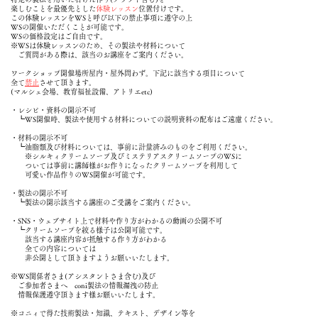
楽しむことを最優先とした
体験レッスン
位置付けです。
この体験レッスンをWSと呼び以下の禁止事項に遵守の上
WSの開催いただくことが可能です。
WSの価格設定はご自由です。
※WSは体験レッスンのため、その製法や材料について
ご質問がある際は、該当のお講座をご案内ください。
ワークショップ開催場所屋内・屋外問わず。下記に該当する項目について
全て
禁止
させて頂きます。
(マルシェ会場、教育福祉設備、アトリエetc)
・レシピ・資料の開示不可
┗WS開催時、製法や使用する材料についての説明資料の配布はご遠慮ください｡
・材料の開示不可
┗油脂類及び材料については、事前に計量済みのものをご利用ください。
※シルキィクリームソープ及びミステリアスクリームソープのWSに
ついては事前に講師様がお作りになったクリームソープを利用して
可愛い作品作りのWS開催が可能です。
・製法の開示不可
┗製法の開示該当する講座のご受講をご案内ください。
・SNS・ウェブサイト上で材料や作り方がわかるの動画の公開不可
┗クリームソープを絞る様子は公開可能です。
該当する講座内容が抵触する作り方がわかる
全ての内容については
非公開として頂きますようお願いいたします。
※WS関係者さま(アシスタントさま含む)及び
ご参加者さまへ coni製法の情報漏洩の防止
情報保護遵守頂きます様お願いいたします。
※
コニィで得た技術製法・知識、テキスト、デザイン等を