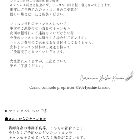
レッスン日のご受講が
困難な場合
キャンセル料金は発生せず、レッスン日程を振り替えさせて頂きます。
事前にご予約済みのレッスン日のご受講が
難しい場合は一旦ご相談ください。
レッスン当日のキャンセルについて
事前のご連絡のない当日のキャンセル
次回の振替日のご連絡をいただけない際
今後のレッスンをお断りする場合がございます。
レッスン費用のご返金はお受け付けしておりません。
資料とレッスン材料のご発送を持って
ご受講完了とさせていただきます。
大変恐れ入りますが、上記について
予めご了承ください。
Carino.coni Yoshie Kawano
Carino.coni solo proprietor ©︎2024yoshie kawano
キャンセルについて②
⚫️コニィからのキャンセル
講師自身の体調不良等、こちらの都合により
やむなくご予約いただいたレッスンを
キャンセルさせていただく場合がございます。