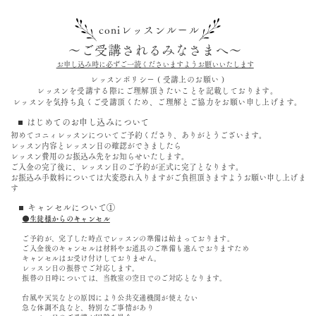
coniレッスンルール
〜ご受講されるみなさまへ〜
お申し込み時に必ずご一読くださいますようお願いいたします
レッスンポリシー ( 受講上のお願い )
レッスンを受講する際にご理解頂きたいことを記載しております。
レッスンを気持ち良くご受講頂くため、ご理解とご協力をお願い申し上げます。
はじめてのお申し込みについて
初めてコニィレッスンについてご予約くださり、ありがとうございます。
レッスン内容とレッスン日の確認ができましたら
レッスン費用のお振込み先をお知らせいたします。
ご入金の完了後に、レッスン日のご予約が正式に完了となります。
お振込み手数料については大変恐れ入りますがご負担頂きますようお願い申し上げま
す
キャンセルについて①
⚫️
生徒様からのキャンセル
ご予約が、完了した時点でレッスンの準備は始まっております。
ご入金後のキャンセルは材料やお道具のご準備も進んでおりますため
キャンセルはお受け付けしておりません。
レッスン日の振替でご対応します。
振替の日時については、当教室の空日でのご対応となります。
台風や天災などの原因により公共交通機関が使えない
急な体調不良など、
特別なご事情があり