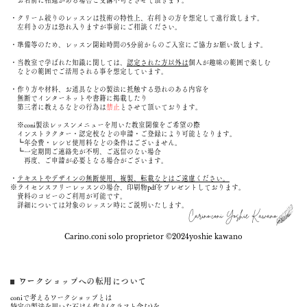
お名前に相違がある場合ご受講不可とさせて頂きます。
・クリーム絞りのレッスンは技術の特性上、右利きの方を想定して進行致します。
左利きの方は恐れ入りますが事前にご相談ください。
・準備等のため、レッスン開始時間の5分前からのご入室にご協力お願い致します。
・当教室で学ばれた知識に関しては、
認定された方以外は
個人が趣味の範囲で楽しむ
などの範囲でご活用される事を想定しています。
・作り方や材料、お道具などの製法に抵触する恐れのある内容を
無断でインターネットや書籍に掲載したり
第三者に教えるなどの行為は
禁止
とさせて頂いております。
※coni製法レッスンメニューを用いた
教室開催をご希望の際
インストラクター・認定校などの申請・ご登録により可能となります。
┗年会費・レシピ使用料などの条件はございません。
┗一定期間ご連絡先が不明、ご返信のない場合
再度、ご申請が必要となる場合がございます。
・
テキストやデザインの無断使用、複製、転載などはご遠慮ください。
※ライセンスフリーレッスンの場合、印刷物pdfをプレゼントしております。
資料のコピーのご利用が可能です。
詳細については対象のレッスン時にご説明いたします。
Carino.coni Yoshie Kawano
Carino.coni solo proprietor ©︎2024yoshie kawano
ワークショップへの転用について
coniで考えるワークショップとは
特定の製法を用いた石けん作り(クラフト含む)を