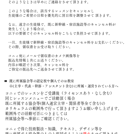
そのようなときは早めにご連絡をさせて頂きます。
このような場合は、該当するレッスンをキャンセルし
生徒様のご希望の日程を優先的に
別日程を調整させて 頂きます。
なお、遠方の生徒様で、既に新幹線・宿泊施設等のキャンセル料が
発生してしまう場合は、
以下の要領でそのキャンセル料をこちらで負担させて頂きます。
一旦、生徒様で新幹線・宿泊施設等のキャンセル料をお支払いください。
その際、領収書をお受け取りください。
コニィ宛にメールで領収書のカメラ画像等を
振込先情報と共にお送りください。
内容が確認でき次第、キャンセル料を
ご指定の振込先へご返金させて頂きます。
既に所属協会等の認定校や個人でのお教室
※(主宰・代表・幹部・アシスタント含む)に所属・運営されている方へ
コニィでのレッスンをご受講後（ライセンスあり・なし含む）
同じレッスンメニューでご活動頂く場合
既に所属する協会等(個人運営主宰・関係者等全て含む)の
カリキュラムの範囲外で行って頂きますようお願い申し上げます。
範囲外での活動可否につきましては
所属協会等へ事前にご確認ください。
コニィで得た技術製法・知識、テキスト、デザイン等を
既に所属する協会等のものと混同すること
は
禁止
させて頂きます。