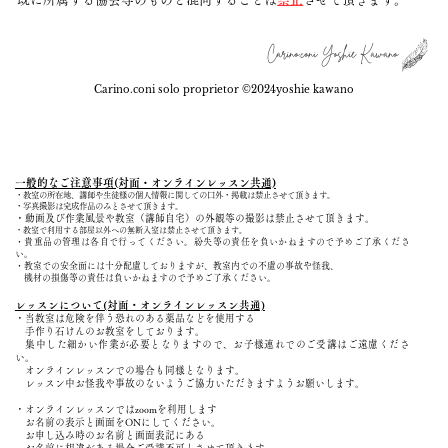
Carino.coni Yoshie Kawano
Carino.coni solo proprietor ©︎2024yoshie kawano
一般的なご注意事項(対面・オンラインレッスン共通)
・教室の所在地、講師や生徒様の個人情報に関しての口外・掲載は禁止させて頂きます。
・写真撮影は完成作品のみとさせて頂きます。
・動画及び作業風景や教室（講師自宅）の外観等の撮影は禁止させて頂きます。
・教室で利用する部屋以外への無断入室は禁止させて頂きます。
・貴重品の管理は各自で行ってください。紛失等の責任を負いかねますので予めご了承くださ
い。
・教室での安全面には十分配慮しておりますが、教室内での不慮の事故や怪我、
機材の損傷等の責任は負いかねますので予めご了承ください。
レッスンについて(対面・オンラインレッスン共通)
・当教室は危険を伴う恐れのある薬品などを使用する
手作り
石けんのお教室をしております。
集中した細かい作業が必要となりますので、お子様連れでのご受講はご遠慮くださ
い。
オンラインレッスンでの場合も同様となります。
レッスン中お怪我や事故のないようご協力いただきますようお願いします。
・オンラインレッスンではzoomを利用します
お名前の表示と画面をONにしてください。
お申し込み時のお名前と画面表記にある